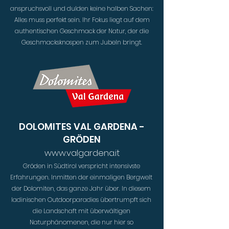
anspruchsvoll und dulden keine halben Sachen:
Alles muss perfekt sein. Ihr Fokus liegt auf dem
authentischen Geschmack der Natur, der die
Geschmacksknospen zum Jubeln bringt.
DOLOMITES VAL GARDENA -
GRÖDEN
www.valgardena.it
Gröden in Südtirol verspricht intensivste
Erfahrungen. Inmitten der einmaligen Bergwelt
der Dolomiten, das ganze Jahr über. In diesem
ladinischen Outdoorparadies übertrumpft sich
die Landschaft mit überwältigen
Naturphänomenen, die nur hier so