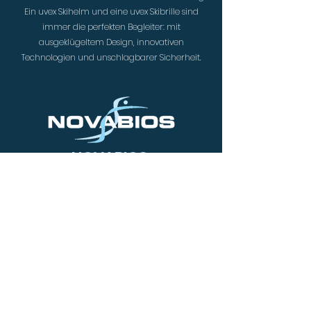
Ein uvex Skihelm und eine uvex Skibrille sind
immer die perfekten Begleiter: mit
ausgeklügeltem Design, innovativen
Technologien und unschlagbarer Sicherheit.
NOVABIOS
www.novabios.it
Immer länger jung bleiben. Ein Muss für das in
Padua ansässige Unternehmen Novabios s.r.l.,
das eine hochmoderne Linie von
Cosmeceuticals anbietet, die aus Seren und
Cremes für Gesicht und Körper sowie aus
Nahrungsergänzungsmitteln besteht, die mit
großer Sorgfalt entwickelt wurden, um das
ganze Jahr über ein vollkommenes