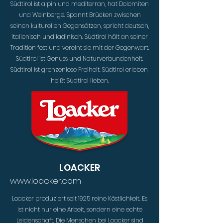
Südtirol ist alpin und mediterran, hat Dolomiten
und Weinberge. Spannt Brücken zwischen
seinen kulturellen Gegensätzen, spricht deutsch,
italienisch und ladinisch. Südtirol hält an seiner
Tradition fest und vereint sie mit der Gegenwart.
Südtirol ist Genuss und Naturverbundenheit.
Südtirol ist grenzenlose Freiheit. Südtirol erleben,
heißt Südtirol lieben.
LOACKER
www.loacker.com
Loacker produziert seit 1925 reine Köstlichkeit. Es
ist nicht nur eine Arbeit, sondern eine echte
Leidenschaft. Die Menschen bei Loacker sind