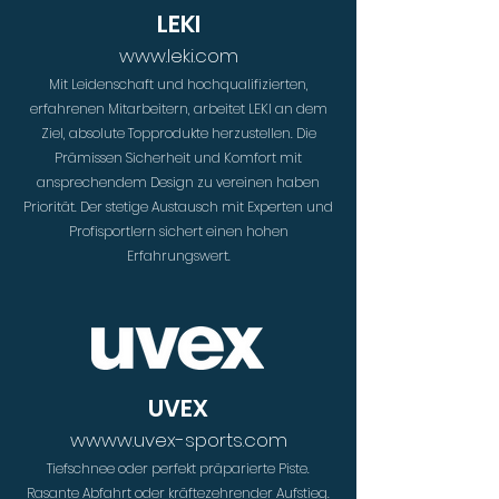
LEKI
www.leki.com
Mit Leidenschaft und hochqualifizierten,
erfahrenen Mitarbeitern, arbeitet LEKI an dem
Ziel, absolute Topprodukte herzustellen. Die
Prämissen Sicherheit und Komfort mit
ansprechendem Design zu vereinen haben
Priorität. Der stetige Austausch mit Experten und
Profisportlern sichert einen hohen
Erfahrungswert.
UVEX
wwww.uvex-sports.com
Tiefschnee oder perfekt präparierte Piste.
Rasante Abfahrt oder kräftezehrender Aufstieg.