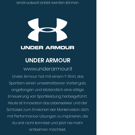
eindrucksvoll erlebt werden können.
UNDER ARMOUR
www.underarmour.it
Under Armour hat mit einem T-Shirt, das
Sportlern einen unbestreitbaren Vorteil gab,
angefangen und letztendlich eine völlige
Erneuerung von Sportkleidung herbeigeführt.
Heute ist Innovation das Lebenselixier und der
Schlüssel zum Erreichen der Markenvision: dich
mit Performance-Lösungen zu inspirieren, die
du erst nicht kanntest und jetzt nie mehr
entbehren möchtest.